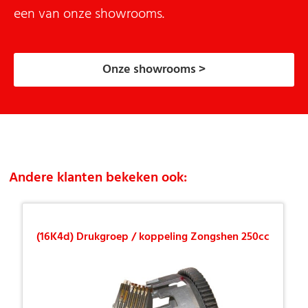
een van onze showrooms.
Onze showrooms >
Andere klanten bekeken ook:
(16K4d) Drukgroep / koppeling Zongshen 250cc