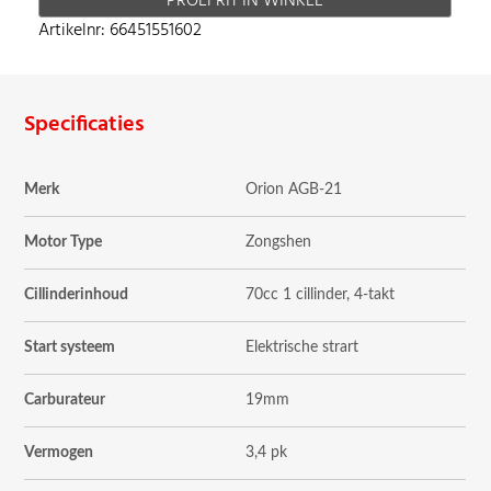
PROEFRIT IN WINKEL
Artikelnr: 66451551602
Specificaties
Merk
Orion AGB-21
Motor Type
Zongshen
Cillinderinhoud
70cc 1 cillinder, 4-takt
Start systeem
Elektrische strart
Carburateur
19mm
Vermogen
3,4 pk