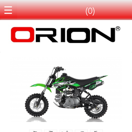
☰
(0)