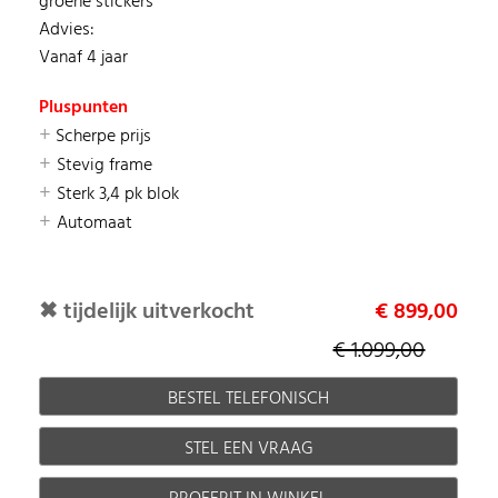
groene stickers
Advies:
Vanaf 4 jaar
Pluspunten
+
Scherpe prijs
+
Stevig frame
+
Sterk 3,4 pk blok
+
Automaat
✖ tijdelijk uitverkocht
€ 899,00
€ 1.099,00
BESTEL TELEFONISCH
STEL EEN VRAAG