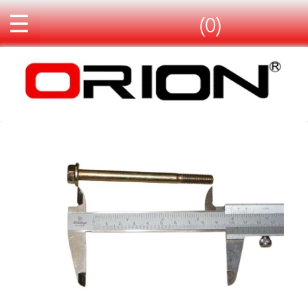
☰
(0)