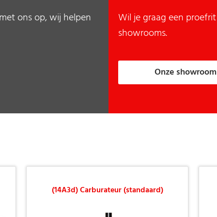
met ons op, wij helpen
Wil je graag een proefr
showrooms.
Onze showroom
(14A3d) Carburateur (standaard)