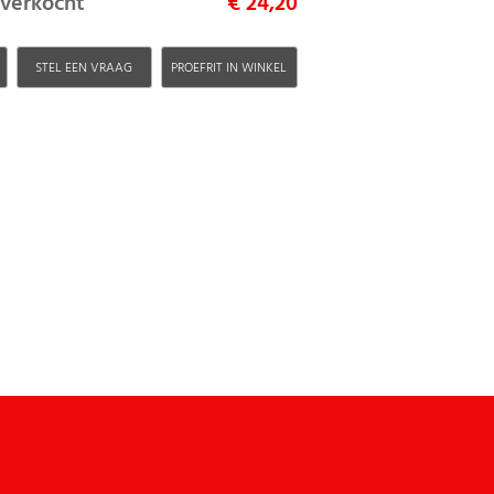
itverkocht
€ 24,20
H
STEL EEN VRAAG
PROEFRIT IN WINKEL