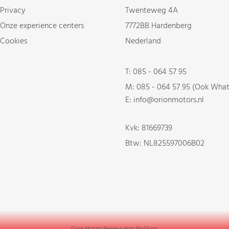
Privacy
Twenteweg 4A
Onze experience centers
7772BB Hardenberg
Cookies
Nederland
T:
085 - 064 57 95
M:
085 - 064 57 95 (Ook Wha
E: info@orionmotors.nl
Kvk: 81669739
Btw: NL825597006B02
Orion Motors Benelux door
ProShops