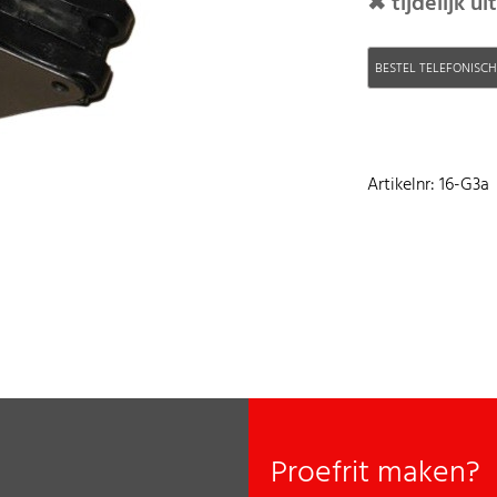
✖ tijdelijk u
BESTEL TELEFONISC
Artikelnr: 16-G3a
Proefrit maken?