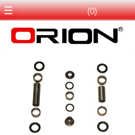
☰
(0)