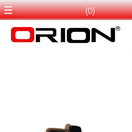
☰
(0)