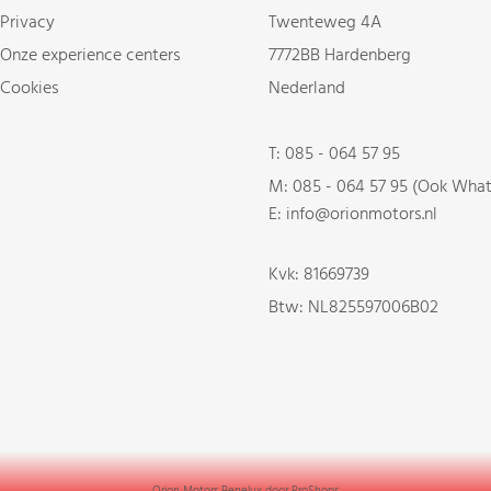
Privacy
Twenteweg 4A
Onze experience centers
7772BB Hardenberg
Cookies
Nederland
T:
085 - 064 57 95
M:
085 - 064 57 95 (Ook Wha
E: info@orionmotors.nl
Kvk: 81669739
Btw: NL825597006B02
Orion Motors Benelux door
ProShops