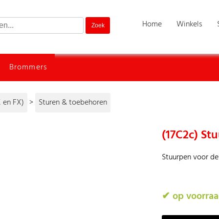
Home
Winkels
Brommers
 en FX)
>
Sturen & toebehoren
(17C2c) St
Stuurpen voor de
✔ op voorra