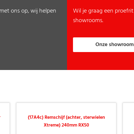
met ons op, wij helpen
Wil je graag een proefr
showrooms.
Onze showroom
r
(17A4c) Remschijf (achter, sterwielen
Xtreme) 240mm RX50