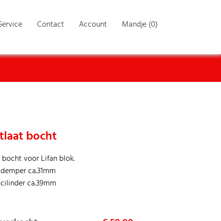
Service
Contact
Account
Mandje (0)
tlaat bocht
 bocht voor Lifan blok.
g demper ca.31mm
 cilinder ca.39mm