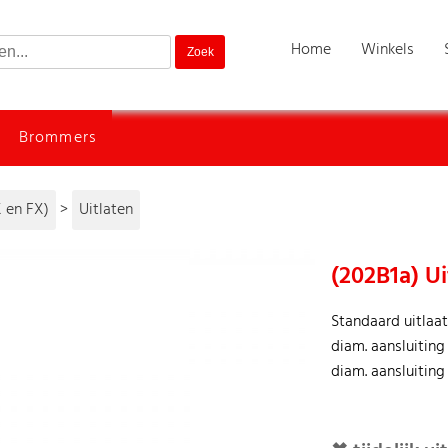
Home
Winkels
Brommers
 en FX)
>
Uitlaten
(202B1a) Ui
Standaard uitlaat
diam. aansluitin
diam. aansluiting