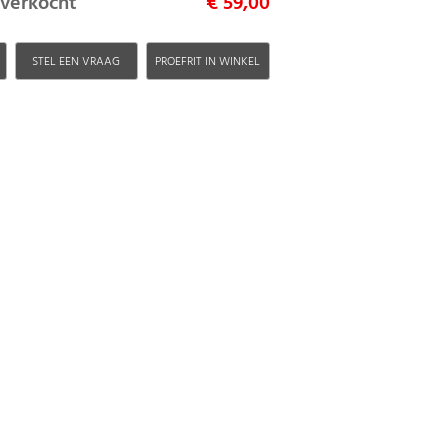
itverkocht
€ 59,00
H
STEL EEN VRAAG
PROEFRIT IN WINKEL
a