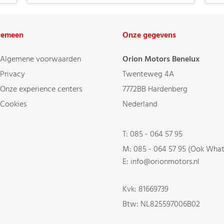
gemeen
Onze gegevens
Algemene voorwaarden
Orion Motors Benelux
Privacy
Twenteweg 4A
Onze experience centers
7772BB Hardenberg
Cookies
Nederland
T:
085 - 064 57 95
M:
085 - 064 57 95 (Ook Wha
E: info@orionmotors.nl
Kvk: 81669739
Btw: NL825597006B02