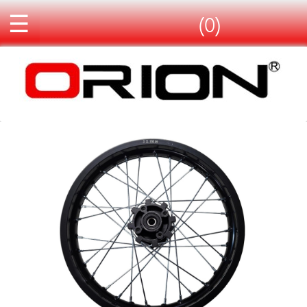
☰
(0)