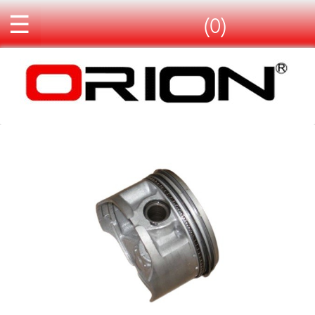
☰
(0)