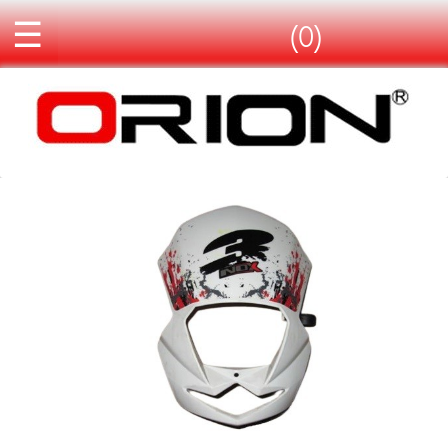
☰
(0)