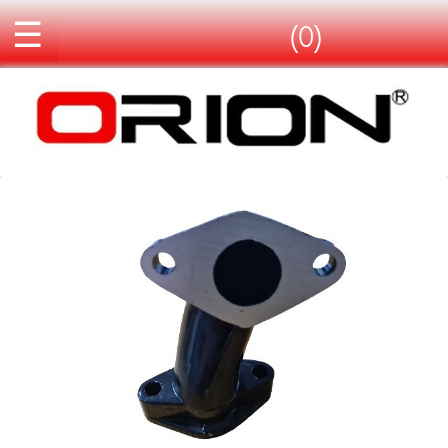
☰
(0)