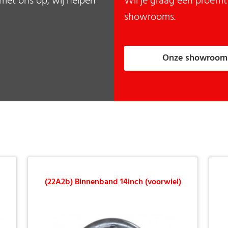
met ons op, wij helpen
Wil je graag een proefr
showrooms.
Onze showroom
(22A2b) Binnenband 14inch (voorwiel)