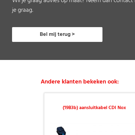
Wil je graag advies op maat? Neem dan contact 
je graag.
Bel mij terug >
Andere klanten bekeken ook:
(19B3b) aansluitkabel CDI Nox