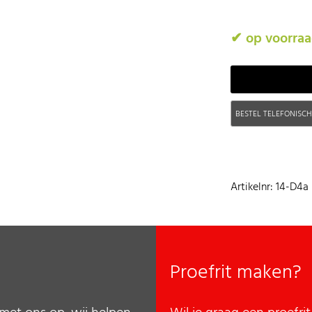
✔ op voorra
BESTEL TELEFONISC
Artikelnr: 14-D4a
Proefrit maken?