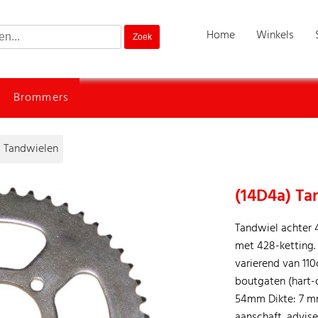
Home
Winkels
Brommers
Tandwielen
(14D4a) Ta
Tandwiel achter 
met 428-ketting. 
varierend van 110
boutgaten (hart-
54mm Dikte: 7 m
aanschaft, advise