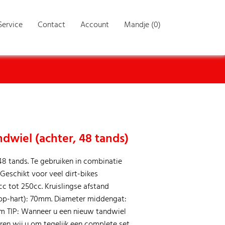
Service
Contact
Account
Mandje (0)
ndwiel (achter, 48 tands)
48 tands. Te gebruiken in combinatie
Geschikt voor veel dirt-bikes
cc tot 250cc. Kruislingse afstand
op-hart): 70mm. Diameter middengat:
m TIP: Wanneer u een nieuw tandwiel
ren wij u om tegelijk een complete set