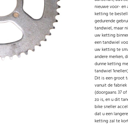
nieuwe voor- en 
ketting te bestel
gedurende gebruik
tandwiel, maar ni
uw ketting binnen
een tandwiel voor
uw ketting te sma
andere merken, di
dunne ketting me
tandwiel 'knellen
Dit is een groot
vanuit de fabriek
(doorgaans 37 of 
zo is, en u dit t
bike sneller acce
dat u een langere
ketting zal te kort