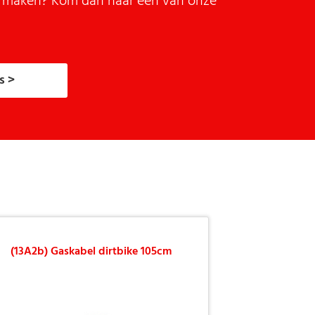
it maken? Kom dan naar een van onze
s >
(13A2b) Gaskabel dirtbike 105cm