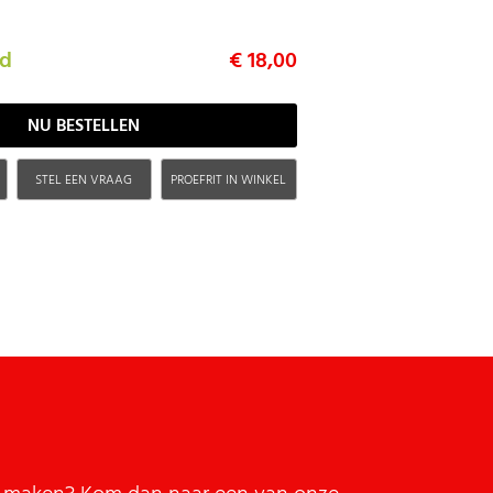
ad
€ 18,00
H
STEL EEN VRAAG
PROEFRIT IN WINKEL