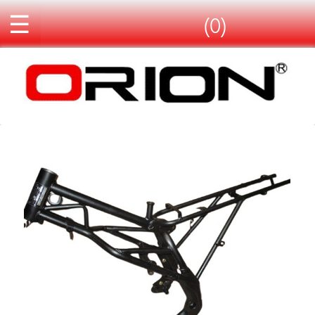
☰
(0)