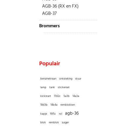
AGB-36 (RX en FX)
AGB-37
Brommers
Populair
benzinekraan
ontsteking
stuur
lamp
tank
stickerset
kickstart
17d2c
5a3b
14a3a
18d3b
14b4a
remblokken
agb-36
kapje
16f5c
rol
blok
remblok
zuiger