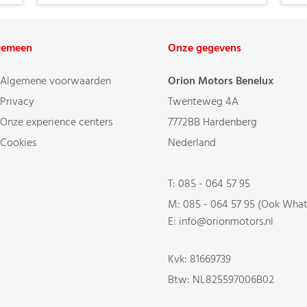
gemeen
Onze gegevens
Algemene voorwaarden
Orion Motors Benelux
Privacy
Twenteweg 4A
Onze experience centers
7772BB Hardenberg
Cookies
Nederland
T:
085 - 064 57 95
M:
085 - 064 57 95 (Ook Wha
E: info@orionmotors.nl
Kvk: 81669739
Btw: NL825597006B02