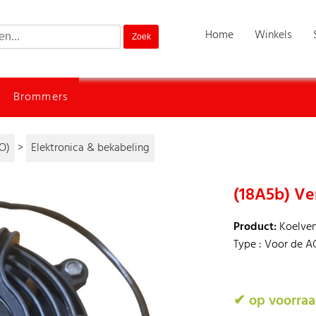
Home
Winkels
Brommers
O)
>
Elektronica & bekabeling
(18A5b) Ve
Product:
Koelven
Type : Voor de A
✔ op voorra