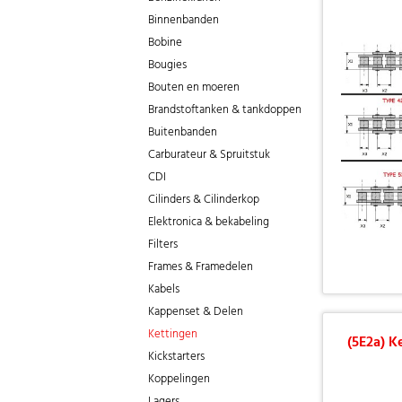
Binnenbanden
Bobine
Bougies
Bouten en moeren
Brandstoftanken & tankdoppen
Buitenbanden
Carburateur & Spruitstuk
CDI
Cilinders & Cilinderkop
Elektronica & bekabeling
Filters
Frames & Framedelen
Kabels
Kappenset & Delen
Kettingen
(5E2a) K
Kickstarters
Koppelingen
Lagers