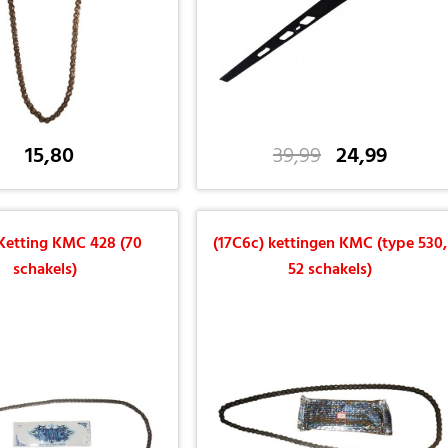
15,80
39,99
24,99
Ketting KMC 428 (70
(17C6c) kettingen KMC (type 530,
schakels)
52 schakels)