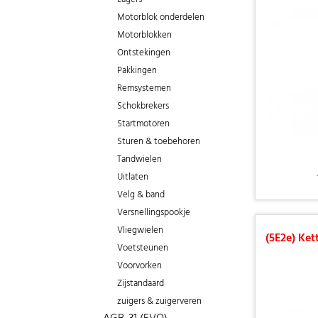
Motorblok onderdelen
Motorblokken
Ontstekingen
Pakkingen
Remsystemen
Schokbrekers
Startmotoren
Sturen & toebehoren
Tandwielen
Uitlaten
Velg & band
Versnellingspookje
Vliegwielen
(5E2e) Ket
Voetsteunen
Voorvorken
Zijstandaard
zuigers & zuigerveren