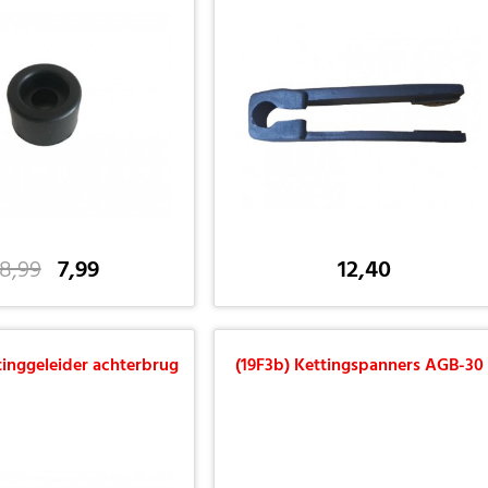
8,99
7,99
12,40
tinggeleider achterbrug
(19F3b) Kettingspanners AGB-30