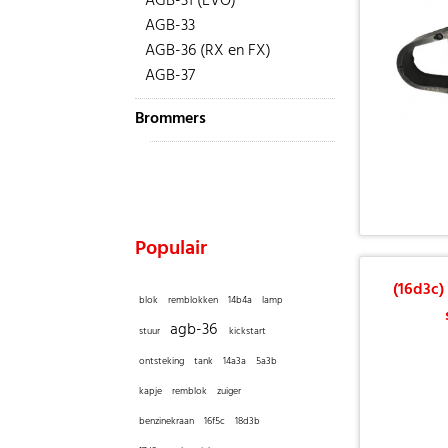
AGB-31 (EVO)
AGB-33
AGB-36 (RX en FX)
AGB-37
Brommers
Populair
(16d3c)
blok
remblokken
14b4a
lamp
agb-36
stuur
kickstart
ontsteking
tank
14a3a
5a3b
kapje
remblok
zuiger
benzinekraan
16f5c
18d3b