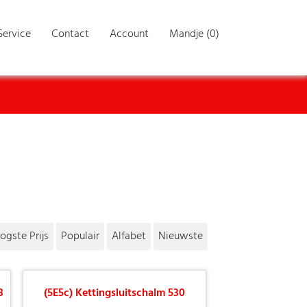
Service
Contact
Account
Mandje (0)
ogste Prijs
Populair
Alfabet
Nieuwste
8
(5E5c) Kettingsluitschalm 530