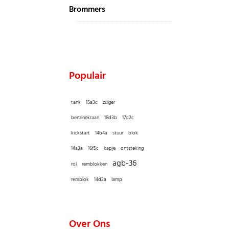
Brommers
Populair
tank
15a3c
zuiger
benzinekraan
18d3b
17d2c
kickstart
14b4a
stuur
blok
14a3a
16f5c
kapje
ontsteking
agb-36
rol
remblokken
remblok
14d2a
lamp
Over Ons