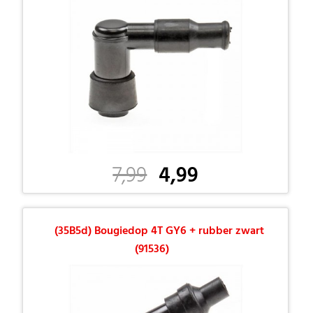
7,99
4,99
(35B5d) Bougiedop 4T GY6 + rubber zwart
(91536)