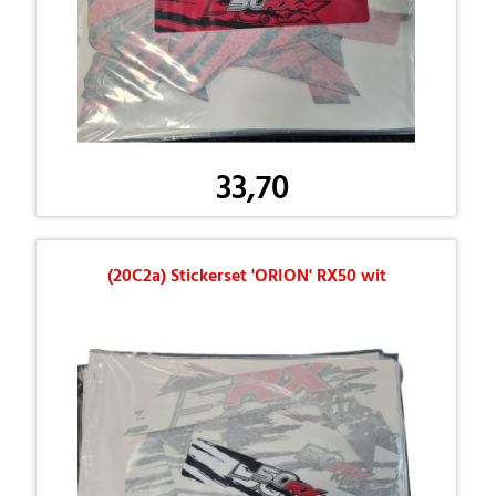
33,70
(20C2a) Stickerset 'ORION' RX50 wit