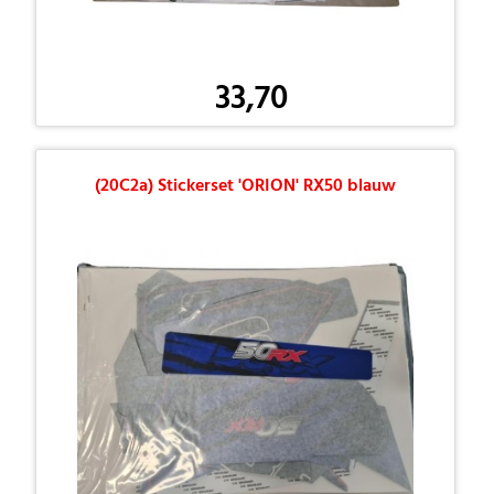
33,70
(20C2a) Stickerset 'ORION' RX50 blauw