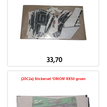
33,70
(20C2a) Stickerset 'ORION' RX50 groen