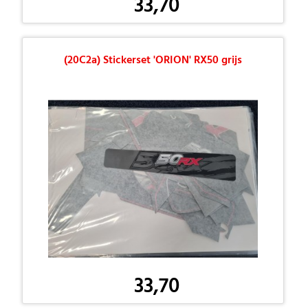
33,70
(20C2a) Stickerset 'ORION' RX50 grijs
33,70