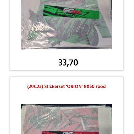
33,70
(20C2a) Stickerset 'ORION' RX50 rood