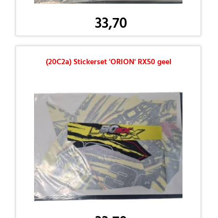
33,70
(20C2a) Stickerset 'ORION' RX50 geel