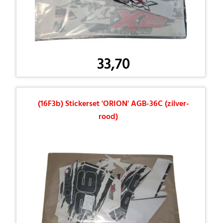
33,70
(16F3b) Stickerset 'ORION' AGB-36C (zilver-
rood)